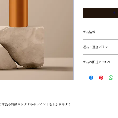
カ
商品情報
商品の詳細を入力し
返品・返金ポリシー
明に加え、商品の特
しましょう。
返品・返金ポリシー
商品の配送について
満足しなかった場合
の手順などを説明し
配送地域、料金、所
顧客からの信頼を獲
する情報を入力して
だけます。
とで顧客からの信頼
いただけます。
の商品の特徴やおすすめのポイントをわかりやすく